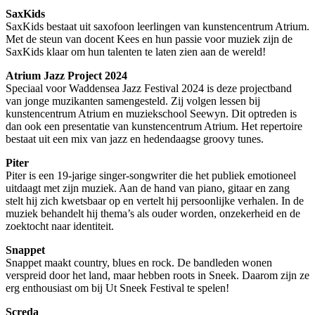
SaxKids
SaxKids bestaat uit saxofoon leerlingen van kunstencentrum Atrium.
Met de steun van docent Kees en hun passie voor muziek zijn de
SaxKids klaar om hun talenten te laten zien aan de wereld!
Atrium Jazz Project 2024
Speciaal voor Waddensea Jazz Festival 2024 is deze projectband
van jonge muzikanten samengesteld. Zij volgen lessen bij
kunstencentrum Atrium en muziekschool Seewyn. Dit optreden is
dan ook een presentatie van kunstencentrum Atrium. Het repertoire
bestaat uit een mix van jazz en hedendaagse groovy tunes.
Piter
Piter is een 19-jarige singer-songwriter die het publiek emotioneel
uitdaagt met zijn muziek. Aan de hand van piano, gitaar en zang
stelt hij zich kwetsbaar op en vertelt hij persoonlijke verhalen. In de
muziek behandelt hij thema’s als ouder worden, onzekerheid en de
zoektocht naar identiteit.
Snappet
Snappet maakt country, blues en rock. De bandleden wonen
verspreid door het land, maar hebben roots in Sneek. Daarom zijn ze
erg enthousiast om bij Ut Sneek Festival te spelen!
Screda