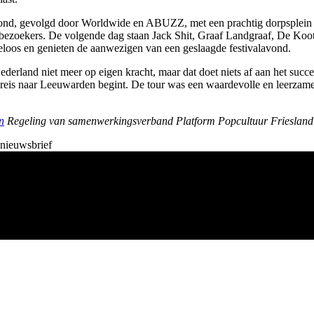
e avond, gevolgd door Worldwide en ABUZZ, met een prachtig dorpsplei
0 bezoekers. De volgende dag staan Jack Shit, Graaf Landgraaf, De Ko
keloos en genieten de aanwezigen van een geslaagde festivalavond.
ederland niet meer op eigen kracht, maar dat doet niets af aan het succe
reis naar Leeuwarden begint. De tour was een waardevolle en leerzame
n
Regeling van samenwerkingsverband Platform Popcultuur Friesland
 nieuwsbrief