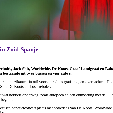
 in Zuid-Spanje
ebolés, Jack Shit, Worldwide, De Koots, Graaf Landgraaf en Baha 
 bestaande uit twee bussen en vier auto’s.
waar de muzikanten in ruil voor optredens gratis mogen overnachten. H
Shit, De Koots en Los Trebolés.
met wat hobbels onderweg, zoals autopech en een ontmoeting met de Gua
n beginnen.
akoestisch benefietconcert plaats met optredens van De Koots, Worldwide
iast.