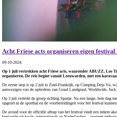
Acht Friese acts organiseren eigen festival
09-10-2024
Op 1 juli vertrekken acht Friese acts, waaronder ABUZZ, Los Tr
organiseren. De reis begint vanuit Leeuwarden, met een karavaan
De eerste stop is op 2 juli in Zuid-Frankrijk, op Camping Deja Vu, 
aanwezigen van de optredens van Graaf Landgraaf, Worldwide, Jack 
Op 3 juli vertrekt de groep richting Spanje. Na een lange, hete dag 
opgezet in de sporthal en de voorbereidingen voor het festival kunne
De avond voor de officiële aftrap van het festival vindt een intiem 
bestaande uit locals, internationals en Nederlanders – reageert enthous