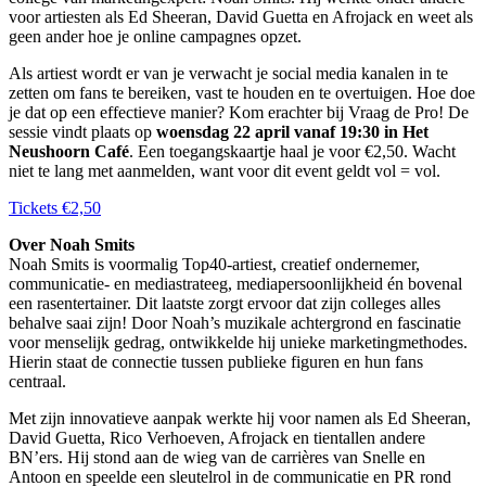
voor artiesten als Ed Sheeran, David Guetta en Afrojack en weet als
geen ander hoe je online campagnes opzet.
Als artiest wordt er van je verwacht je social media kanalen in te
zetten om fans te bereiken, vast te houden en te overtuigen. Hoe doe
je dat op een effectieve manier? Kom erachter bij Vraag de Pro! De
sessie vindt plaats op
woensdag 22 april vanaf 19:30 in Het
Neushoorn Café
. Een toegangskaartje haal je voor €2,50. Wacht
niet te lang met aanmelden, want voor dit event geldt vol = vol.
Tickets €2,50
Over Noah Smits
Noah Smits is voormalig Top40-artiest, creatief ondernemer,
communicatie- en
mediastrateeg, mediapersoonlijkheid én bovenal
een rasentertainer. Dit laatste zorgt ervoor
dat zijn colleges alles
behalve saai zijn! Door Noah’s muzikale achtergrond en fascinatie
voor
menselijk gedrag, ontwikkelde hij unieke marketingmethodes.
Hierin staat de connectie
tussen publieke figuren en hun fans
centraal.
Met zijn innovatieve aanpak werkte hij voor namen als Ed Sheeran,
David Guetta, Rico
Verhoeven, Afrojack en tientallen andere
BN’ers. Hij stond aan de wieg van de carrières van
Snelle en
Antoon en speelde een sleutelrol in de communicatie en PR rond